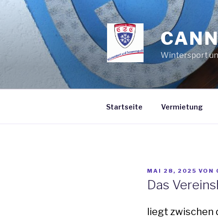
Zum
Inhalt
springen
CANN
Wintersport u
Startseite
Vermietung
VERÖFFENTLICHT
MAI 28, 2025
VON
AM
Das Vereins
liegt zwischen