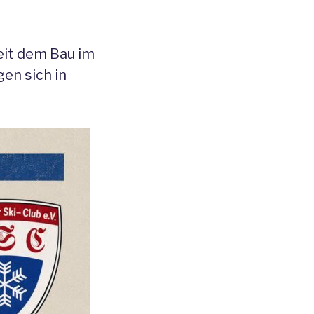
eit dem Bau im
en sich in