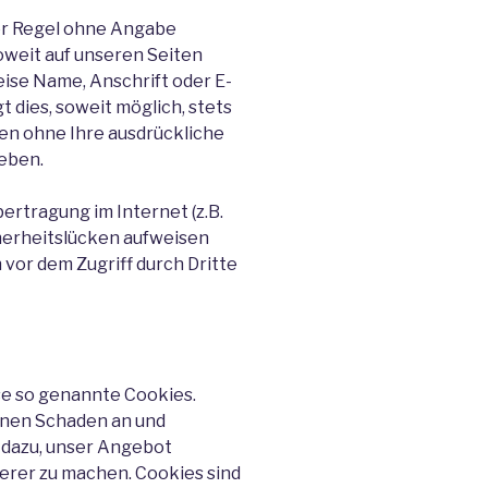
der Regel ohne Angabe
weit auf unseren Seiten
se Name, Anschrift oder E-
 dies, soweit möglich, stets
rden ohne Ihre ausdrückliche
eben.
ertragung im Internet (z.B.
herheitslücken aufweisen
 vor dem Zugriff durch Dritte
se so genannte Cookies.
inen Schaden an und
 dazu, unser Angebot
herer zu machen. Cookies sind