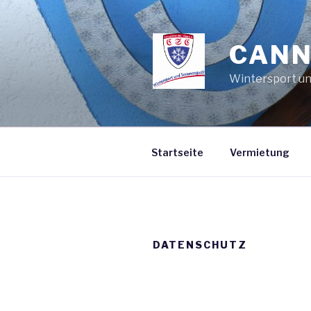
Zum
Inhalt
springen
CANN
Wintersport u
Startseite
Vermietung
DATENSCHUTZ