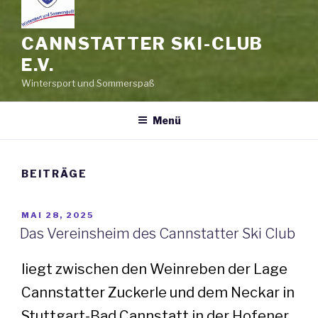
CANNSTATTER SKI-CLUB
E.V.
Wintersport und Sommerspaß
Menü
BEITRÄGE
VERÖFFENTLICHT
MAI 28, 2025
AM
Das Vereinsheim des Cannstatter Ski Club
liegt zwischen den Weinreben der Lage
Cannstatter Zuckerle und dem Neckar in
Stuttgart-Bad Cannstatt in der Hofener